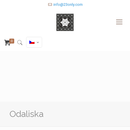
info@23only.com
0
Odaliska