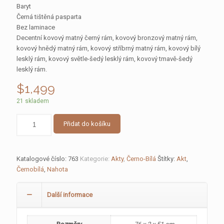
Baryt
Černá tištěná pasparta
Bez laminace
Decentní kovový matný černý rám, kovový bronzový matný rám,
kovový hnědý matný rám, kovový stříbrný matný rám, kovový bílý
lesklý rám, kovový světle-šedý lesklý rám, kovový tmavě-šedý
lesklý rám.
$
1,499
21 skladem
Množství
Přidat do košíku
Katalogové číslo:
763
Kategorie:
Akty
,
Černo-Bílá
Štítky:
Akt
,
Černobílá
,
Nahota
Další informace