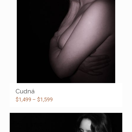
Cudná
$
1,499
–
$
1,599