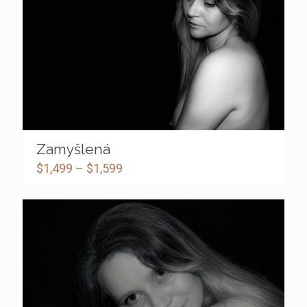
Zamyšlená
$
1,499
–
$
1,599