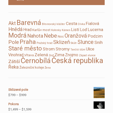
Barevná
Akt
Cesta
Fialová
Břevnovský klášter
Dívka
Hnědá
Listí
Lucerna
Hrad
Loď
Karlův most
Kořenky
Kámen
Modrá
Nebe
Oranžová
Nahota
Podzim
Noc
Praha
Slunce
Pole
Sklizeň
Sníh
Pražský hrad
Skůtr
Staré město
Strom
Stromy
Ulice
Tančící dům
Zelená
Zima
Vinohrad
Znojmo
Vltava
Zeď
Západ slunce
Česká republika
Černobílá
Zátiší
Řeka
Železniční koleje
Žena
Sklizené pole
$
799
–
$
999
Pokora
$
1,499
–
$
1,599