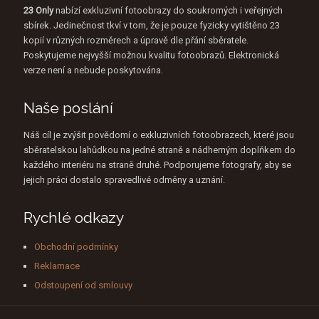
23 Only
nabízí exkluzivní fotoobrazy do soukromých i veřejných
sbírek. Jedinečnost tkví v tom, že je pouze fyzicky vytištěno 23
kopií v různých rozměrech a úpravě dle přání sběratele.
Poskytujeme nejvyšší možnou kvalitu fotoobrazů. Elektronická
verze není a nebude poskytována.
Naše poslání
Náš cíl je zvýšit povědomí o exkluzivních fotoobrazech, které jsou
sběratelskou lahůdkou na jedné straně a nádherným doplňkem do
každého interiéru na straně druhé. Podporujeme fotografy, aby se
jejich práci dostalo spravedlivé odměny a uznání.
Rychlé odkazy
Obchodní podmínky
Reklamace
Odstoupení od smlouvy