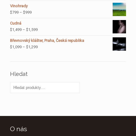
Vinohrady
$
799
–
$
999
Cudná
$
1,499
–
$
1,599
Břevnovský klášter, Praha, Česká republika
$
1,099
–
$
1,299
Hledat
O nás