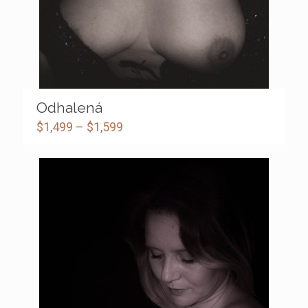
Odhalená
$
1,499
–
$
1,599